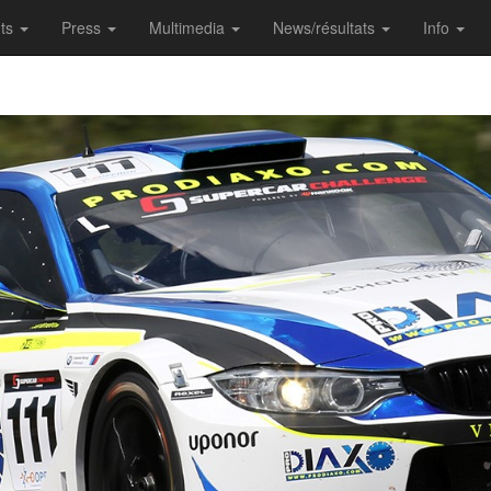
nts
Press
Multimedia
News/résultats
Info