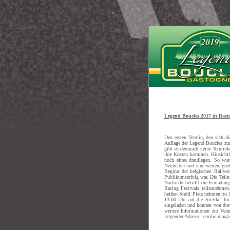
Legend Boucles 2017 in Bast
Den ersten Termin, den sich di
Auflage der Legend Boucles zum
gibt es demnach keine Terminko
ihre Kosten kommen. Hinsichtli
noch eines drauflegen. So wur
Neuheiten und eine weitere gro
Beginn der belgischen Rallyesa
Publikumserfolg war. Die Teiln
Nachricht betrifft die Einladu
Racing Festivals teilzunehmen
heißen Stuhl Platz nehmen zu l
13.00 Uhr auf die Strecke. Im
eingeladen und können von dort
weitere Informationen zur Ver
folgender Adresse: emilie.max@