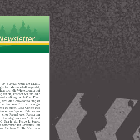
d 19. Februar, wenn die nächste
ischen Meisterschaft angesetzt,
ten auch die Wintersportler auf
g erhielt, konnten wir für 2017
onderprüfung geschaffen. Diese
, dass die Großveranstaltung zu
der Premiere 2016 ein riesiger
ps zu fahren. Eine weitere gute
nstrecke von Spa im Rahmen des
s einen Freund oder Partner am
n am Sonntag zwischen 12.30 und
RAC Spa in der Kurve la Source
lbstverständlich kostenlos! Für
ren Sie bitte Emilie Max unter