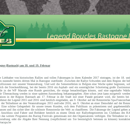
ogne (Bastnach) am 18. und 19. Februar
e Liebhaber von historischen Rallies und tollen Fahrzeugen in ihren Kalender 2017 eintragen, ist der 18. un
 nunmehr bereits dritten Mal in Bastogne stattfindet. Zwischen der Rallye Schweden und dem Beginn der belg
llisionen mit unserer Veranstaltung. Und weil die Semesterferien in Belgien eine Woche später beginnen, soll
ch der Streckenführung, bei der bereits 2016 ein Asphalt- und ein sonntäglicher Schottertag große Zustimmun
de in der WP Macrale eine Runde gestrichen, die einige benachteiligen könnte, und eine sagenhafte Walds
ße Überraschung werden in einer späteren Aussendung bekanntgegeben. Aber schon jetzt kann mitgeteilt werden
ison in der Region Bastnach am 17. Februar in der Stadt mit einer Parade gestartet wird, die bereits bei 
ehmer der Legend 2015 und 2016 sind herzlich eingeladen, am 9. Oktober auf der Rennstrecke Spa-Francorcham
ng der Teilnehmer an den Veranstaltungen 2015 und/oder 2016, am 9. Oktober an einer Demofahrt auf der Ren
. Eine schöne Gelegenheit für unsere treuen Kunden, sich dem Publikum zu präsentieren und gegebenenfall
assen und ihn sicher über die schönste Rennstrecke der Welt zu chauffieren. Die Fahrzeuge der Legend gehe
 Anschluss sind Fahrer und Beifahrer herzlich zu einem Drink mit Rallyebegeisterten ins Clubhaus des 
 das weitere Programm des Racing Festivals gemeinsam mit den Organisatoren verfolgen. Die Teilnahme ist se
anstaltung oder die Abgabe Ihrer Nennung (verpflichtend um Sie bestmöglich betreuen zu können) kontaktie
racspa.be