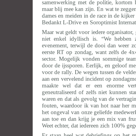
samenwerking met de politie, kortom h
maar blij mee kan zijn. En wat te zeg
dames en meiden in de race in de kijker 
Bedankt L-Drive en Soroptimist Intern
Maar wat geldt voor iedere organisator,
niet enkel idyllisch is. “We hebbe
evenement, terwijl de dooi dan weer 
eerste RT op zondag, want zelfs de 4x4
sector. Mogelijk vonden sommige team
door de ijssporen. Eerlijk, en geloof me
voor de rally. De wegen tussen de veld
aan een vervelend incident op zondagmor
maakte wel dat er een enorme vert
geneutraliseerd of zelfs niet kunnen st
waren en dat als gevolg van de vertragi
fouten, waardoor ik van hot naar her 
het ongeval van onze geliefde medewerks
aan toe en dan krijg je een mix van fru
Weet echter, dat iedereen zich 100% geg
Er staan heel wat debriefings op het m