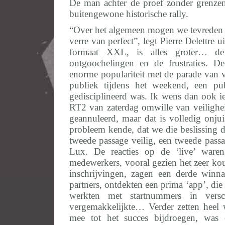
De man achter de proef zonder grenzen,
buitengewone historische rally.
“Over het algemeen mogen we tevreden z
verre van perfect”, legt Pierre Delettre u
formaat XXL, is alles groter… d
ontgoochelingen en de frustraties.
enorme populariteit met de parade van
publiek tijdens het weekend, een pub
gedisciplineerd was. Ik wens dan ook ie
RT2 van zaterdag omwille van veilighe
geannuleerd, maar dat is volledig onjui
probleem kende, dat we die beslissing 
tweede passage veilig, een tweede pass
Lux. De reacties op de ‘live’ war
medewerkers, vooral gezien het zeer ko
inschrijvingen, zagen een derde win
partners, ontdekten een prima ‘app’, die
werkten met startnummers in versc
vergemakkelijkte… Verder zetten heel w
mee tot het succes bijdroegen, was