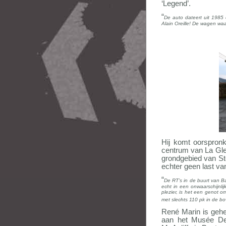
‘Legend’.
“
De auto dateert uit 1985
Alain Oreille! De wagen waar
Hij komt oorspron
centrum van La Gle
grondgebied van St
echter geen last v
“
De RT’s in de buurt van 
echt in een onwaarschijnli
plezier, is het een genot 
met slechts 110 pk in de bo
René
Marin is geh
aan het Musée De