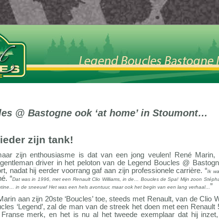
es @ Bastogne ook ‘at home’ in Stoumont…
ieder zijn tank!
maar zijn enthousiasme is dat van een jong veulen! René Marin, 
 gentleman driver in het peloton van de Legend Boucles @ Bastogne.
t, nadat hij eerder voorrang gaf aan zijn professionele carrière. “
Ik w
é. “
Dat was in 1996, met een Renault Clio Williams, in de… Boucles de Spa! Mijn zoon Stéph
”
ntine… in de sneeuw! Het was een hels avontuur, maar ook het begin van een lang verhaal…
arin aan zijn 20ste ‘Boucles’ toe, steeds met Renault, van de Clio W
les ‘Legend’, zal de man van de streek het doen met een Renault 5 
Franse merk, en het is nu al het tweede exemplaar dat hij inzet,