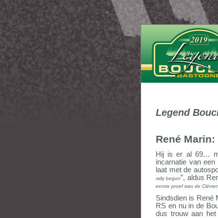
Legend Boucl
René Marin: 
Hij is er al 69… 
incarnatie van een
laat met de autospor
”, aldus Ren
rally begon
eerste proef was de Cléme
Sindsdien is René M
RS en nu in de Bouc
dus trouw aan het 