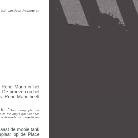
p N/A van Jean Ragnotti en
 René Marin in het
. De proeven op het
s. René Marin heeft
der. “
Op zondag rijden we
die rally’s rijdt voor zijn
t is desondanks mogelijk om
aast de mooie tank
plaar op de Place