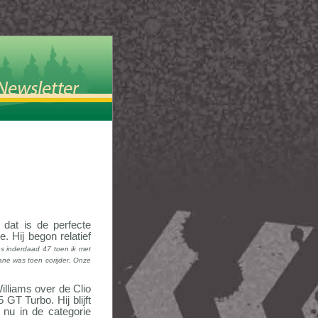
dat is de perfecte
 Hij begon relatief
as inderdaad 47 toen ik met
ane was toen corijder. Onze
illiams over de Clio
GT Turbo. Hij blijft
 nu in de categorie