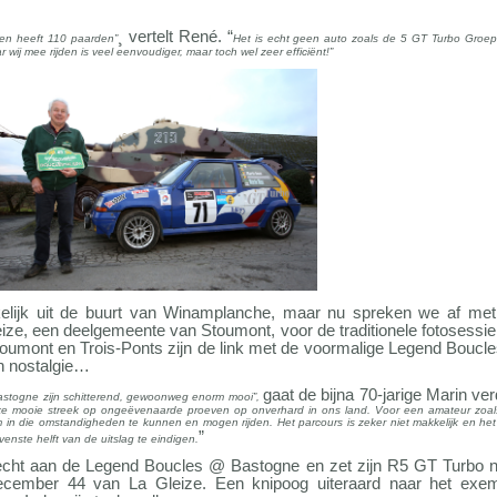
¸ vertelt René. “
 en heeft 110 paarden”
Het is echt geen auto zoals de 5 GT Turbo Groe
 wij mee rijden is veel eenvoudiger, maar toch wel zeer efficiënt!”
kelijk uit de buurt van Winamplanche, maar nu spreken we af met
ize, een deelgemeente van Stoumont, voor de traditionele fotosessie
oumont en Trois-Ponts zijn de link met de voormalige Legend Boucle
an nostalgie…
gaat de bijna 70-jarige Marin ver
Bastogne zijn schitterend, gewoonweg enorm mooi”,
jke mooie streek op ongeëvenaarde proeven op onverhard in ons land. Voor een amateur zoals ik, 
om in die omstandigheden te kunnen en mogen rijden. Het parcours is zeker niet makkelijk en he
”
venste helft van de uitslag te eindigen.
echt aan de Legend Boucles @ Bastogne en zet zijn R5 GT Turbo n
cember 44 van La Gleize. Een knipoog uiteraard naar het exem