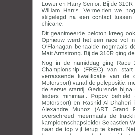
Lower en Harry Senior. Bij de 310R
William Harris. Vermelden we no
stilgelegd na een contact tusse
chicane.
Dit geanimeerde peloton kreeg ook
Opnieuw werd het een race vol inc
O’Flanagan behaalde nogmaals de 
Matt Armstrong. Bij de 310R ging d
Nog in de namiddag ging Race 
Championship (FREC) van start
verrassende kwalificatie van de 
Motorsport) vanaf de polepositie, m
de eerste startrij. Gedurende bijna
leiders minimaal. Popov behield
Motorsport) en Rashid Al-Dhaheri 
Alexandre Munoz (ART Grand Prix
overschreed meermaals de tracklim
kampioenschapsleider Sebastien Wh
naar de top vijf terug te keren. 