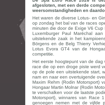
De Spa Euro Race 2026 is dez
afgesloten, met een derde compet
weersomstandigheden en daardoor
Het waren de diverse Lotus- en Gi
op zondag het bal van de races ope
minuten die door de Exige V6 Cup 
Luxemburger Paul Maréchal aan 
uitstekende zaak in het kampioen
Börgens en de Belg Thierry Verhi
Lotus Evora GT4 van de Hongaa
competitie.
Het eerste hoogtepunt van de dag
race die op een droge piste werd 
op de pole een uitstekende start, 
nam en naar een overtuigende overw
Maxim Rehm (Rodin Motorsport) van 
Hongaar Martin Molnar (Rodin Motors
te verschalken voor de laatste podi
Motorsport), winnares van Race 1 
genoegen nemen met de vijfde pl