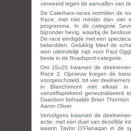
verweerd tegen de aanvallen van d
De Caterham-races vormden de rod
Race, met niet minder dan vier sp
programma. In de categorie Se
bijzonder hevig, waarbij de besliss
De race eindigde met een spectacul
belandden. Gelukkig bleef de scha
won uiteindelijk nipt voor Paul O
beste in de Roadsport-categorie.
Om 15u20 kwamen de deelnemers 
Race 3. Opnieuw kregen de toesc
voorgeschoteld, tot vier deelnemer
in Blanchimont met elkaar in
vanzelfsprekend geneutraliseerd e
Daardoor behaalde Brian Thornton 
Aaron Oliver.
Vervolgens kwamen de deelnemer
actie, met een duel van dezelfde inte
waarin Taylor O’Flanagan in de sp