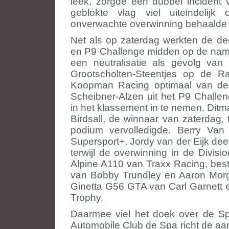
leek, zorgde een dubbel incident
geblokte vlag viel uiteindelijk
onverwachte overwinning behaalde 
Net als op zaterdag werkten de de
en P9 Challenge midden op de nami
een neutralisatie als gevolg 
Grootscholten-Steentjes op de 
Koopman Racing optimaal van d
Scheibner-Alzen uit het P9 Chall
in het klassement in te nemen. Ditm
Birdsall, de winnaar van zaterdag,
podium vervolledigde. Berry V
Supersport+, Jordy van der Eijk dee
terwijl de overwinning in de Divis
Alpine A110 van Traxx Racing, bes
van Bobby Trundley en Aaron Morga
Ginetta G56 GTA van Carl Garnett 
Trophy.
Daarmee viel het doek over de S
Automobile Club de Spa richt de aa