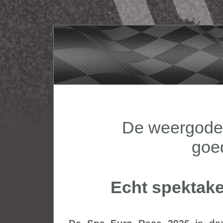
De weergoden
goe
Echt spektake