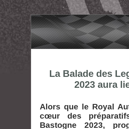
La Balade des Le
2023 aura li
Alors que le Royal Au
cœur des préparati
Bastogne 2023, pro