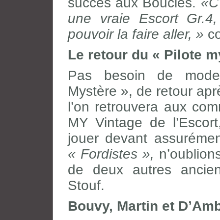
succès aux Boucles.
«C’
une vraie Escort Gr.4,
pouvoir la faire aller, »
co
Le retour du « Pilote m
Pas besoin de mode 
Mystère », de retour ap
l’on retrouvera aux co
MY Vintage de l’Escort
jouer devant assurémen
« Fordistes »,
n’oublions
de deux autres ancien
Stouf.
Bouvy, Martin et D’Am